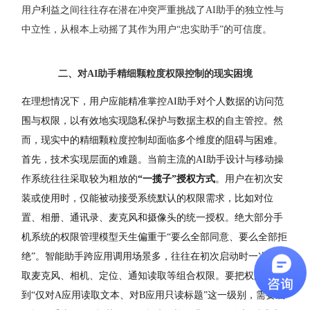
用户利益之间往往存在潜在冲突严重挑战了AI助手的独立性与
中立性，从根本上动摇了其作为用户“忠实助手”的可信度。
二、对AI助手精细颗粒度权限控制的现实困境
在理想情况下，用户应能精准掌控
AI
助手对个人数据的访问范
围与权限，以有效地实现隐私保护与数据主权的自主管控。然
而，现实中的精细颗粒度控制却面临多个维度的阻碍与困难。
首先，技术实现层面的难题。当前主流的
AI
助手设计与移动操
作系统往往采取较为粗放的
“
一揽子
”
授权方式
。用户在初次安
装或使用时，仅能被动接受系统默认的权限需求，比如对位
置、相册、通讯录、麦克风和摄像头的统一授权。绝大部分手
机系统的权限管理模型天生偏重于
“
要么全部同意、要么全部拒
绝
”
。智能助手跨应用调用场景多，往往在初次启动时一次性索
取麦克风、相机、定位、通知读取等组合权限。要把权限切分
到
“
仅对
A
应用读取文本、对
B
应用只读标题
”
这一级别，需要底