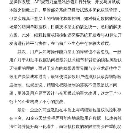
层操作系统、
API
规范乃至隐私沙箱并行升级，开发与测试成
本随之指数上升。尽管部分系统已经尝试逐步优化权限管理，
但要实现真正意义上的精细化权限控制，如对特定数据或特定
场景的访问单独授权，目前技术层面仍缺乏统一、通用的解决
方案。此外，细颗粒度权限控制还需要系统开发者与
AI
算法开
发者进行跨平台协作，在当前产业生态中存在较大难度。
其次，用户认知与操作能力层面的障碍也不容忽视。一般
用户对于AI助手数据访问权限的技术细节和背后的隐私风险缺
乏清晰的理解，而过于复杂的权限设置界面与专业术语往往导
致用户决策成本过高，最终使得多数用户选择默认放弃细颗粒
度控制。也就是说，精细化权限控制的落实不仅仅是技术问
题，更涉及用户界面设计与交互模式的重大改进，这对于产业
链上的企业构成了不小的挑战。
最后，企业的商业激励在本质上与精细颗粒度权限控制存
在冲突。AI企业天然希望尽可能多地获取用户数据，以改善算
法性能并提升商业化潜力，而细颗粒度的权限控制会严重削弱