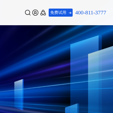
400-811-3777
免费试用
热门资讯
热门资讯
热门推荐
安全多智体获
安全多智体获
08-07
08-07
美创数据安全多智体获
美创数据安全多智体获
美创数据安全多智体
gent标杆产
gent标杆产
评「AI Agent标杆产
评「AI Agent标杆产
重塑数据安全
重塑数据安全
品」：AI重塑数据安全
品」：AI重塑数据安全
新一代 灾备一体化平台
运营闭环
运营闭环
据安全新动态
据安全新动态
08-06
08-06
关注！数据安全新动态
关注！数据安全新动态
7月·上篇）
7月·上篇）
（2026年7月·上篇）
（2026年7月·上篇）
数据流动平台


查看更多
查看更多
数据安全综合评估系统
务
证服务