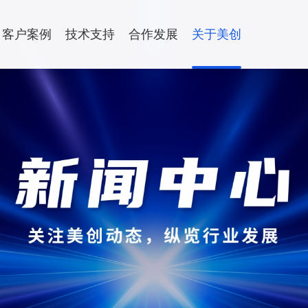
客户案例
技术支持
合作发展
关于美创
合作伙伴
全
年度培训
渠道专区
加入我们
数据流动
联系我们
安全运维服务
热门资讯
热门资讯
运维服务
08-07
08-07
美创数据
美创数据
灾备一体化平台
数据流动平台
产品咨询与试用
方案
数据库运维服务
评「AI A
评「AI A
据库物理复制
静态脱敏
总部与分支机构
户建设解决方案|大数据局数据流动及共享解决方
品」：AI
品」：AI
中间件运维服务
据库逻辑复制
数据水印
运营闭环
运营闭环
数据分类分级解决方案
国产信创改造服务
08-06
08-06
关注！数
关注！数
用版本同步
（2026年
（2026年
驻场运维服务
机同步
供数服务
量文件同步


查看更多
查看更多
安全咨询服务
据备份
数据出境安全治理服
键通
数据安全能力评估认