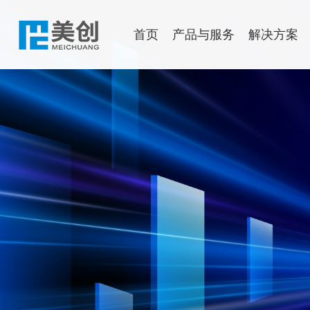
首页
产品与服务
解决方案
数据安全
行业解决方案
售后服务
渠道政策
了解美创
文档中心
申请成为
新闻中心
运行安
美创数据安全多智体
政府解决方案
公司介绍
公司动态
新一代 
政府解决
数据库保险箱
金融解决方案
发展历程
行业资讯
数
政务云多租
数据安全分类分级平台
医疗解决方案
企业文化
安全研究
数
案|市政府
数据安全综合评估系统
教育解决方案
权威认可
应
新一代 数据安全一体化平台
能源解决方案
美创年刊
主
存储域
物流交通解决方案
海
数据库加密
数
诺亚防勒索
灾备一
访问域