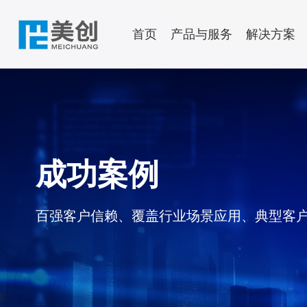
首页
产品与服务
解决方案
数据安全
行业解决方案
售后服务
渠道政策
了解美创
文档中心
申请成为
新闻中心
运行安
数据库保险箱
政府解决方案
公司介绍
公司动态
新一代 
政府解决
成功案例
数据安全分类分级平台
金融解决方案
发展历程
行业资讯
数
政务云多租
数据安全综合评估系统
医疗解决方案
企业文化
安全研究
数
案|市政府
新一代 数据安全一体化平台
教育解决方案
权威认可
应
百强客户信赖、覆盖行业场景应用、典型客
存储域
能源解决方案
美创年刊
主
数据库加密
物流交通解决方案
海
诺亚防勒索
数
访问域
灾备一
数据库防水坝