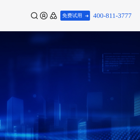
400-811-3777
免费试用
热门资讯
热门资讯
热门推荐
员工完成H1盘
员工完成H1盘
07-15
07-15
当我让AI员工完成H1盘
当我让AI员工完成H1盘
新一代 灾备一体化平台
交付……
交付……
点，他的交付……
点，他的交付……
数据流动平台
像云”基础规
像云”基础规
07-09
07-09
《“医保影像云”基础规
《“医保影像云”基础规
安全要求梳理
安全要求梳理
范》数据安全要求梳理
范》数据安全要求梳理
数据安全综合评估系统
品满足性分析
品满足性分析
及美创产品满足性分析
及美创产品满足性分析


查看更多
查看更多
新一代 数据安全一体化平台
务
证服务