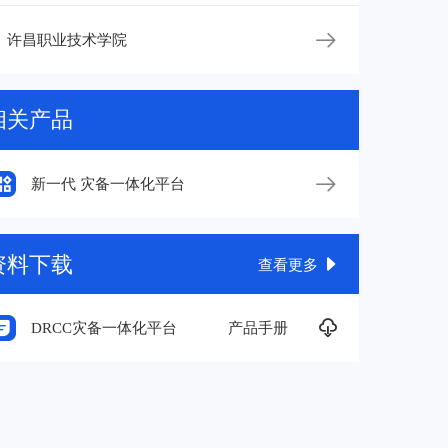

许昌职业技术学院
相关产品

新一代 灾备一体化平台
资料下载

查看更多

DRCC灾备一体化平台
产品手册