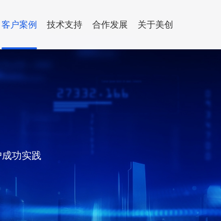
客户案例
技术支持
合作发展
关于美创
合作伙伴
全
年度培训
渠道专区
加入我们
数据流动
联系我们
安全运维服务
热门资讯
热门资讯
运维服务
07-15
07-15
当我让AI
当我让AI
灾备一体化平台
数据流动平台
产品咨询与试用
方案
数据库运维服务
点，他的
点，他的
据库物理复制
静态脱敏
总部与分支机构
户建设解决方案|大数据局数据流动及共享解决方
中间件运维服务
据库逻辑复制
数据水印
数据分类分级解决方案
国产信创改造服务
07-09
07-09
《“医保影
《“医保影
用版本同步
户成功实践
范》数据
范》数据
驻场运维服务
机同步
及美创产
及美创产
供数服务
量文件同步


查看更多
查看更多
安全咨询服务
据备份
数据出境安全治理服
键通
数据安全能力评估认