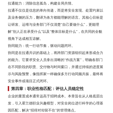
拉通能力：消除信息孤岛，构建全局共情。
拉通不仅仅是信息的单向传递，而是将安全发现、处置约束以
及业务侧的压力，翻译为各方都能理解的语言。其核心目标是
让研发、运维与业务部门不仅清楚“自己要做什么”，更能理
解“别人正在承受什么”以及“整体目标是什么”，在共同的全貌
视角下达成相互谅解。
协同能力：统一行动节奏，驱动问题闭环。
协同是在拉通共识的基础上，将跨部门资源组织起来形成合力
的能力。它要求安全人员拿出清晰的“作战方案”，明确各部门
在不同阶段的职责、交付物与时间窗口，并通过持续的进度展
示与风险预警，像指挥家一样确保多方行动同频共振，最终将
安全事件或项目正式闭环。
▍
第四章：职业性格匹配：评估人员稳定性
企业的
重置成本
通常远高于招聘成本。本章旨在从人格底层出
发，引入霍兰德职业兴趣模型，对安全岗位进行科学的心理基
因匹配，解决“招得对却留不住”的管理痛点。