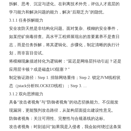
拆解、思考、沉淀与进化。在剥离技术外壳，评估人才底层的
学习能力和解决问题的能力，解决“后期乏力”的隐忧。
3.1.1 任务拆解能力
安全攻防天然是非结构化问题。面对复杂、模糊的安全事件，
如某挖矿病毒排查。高水平工程师展现出的首要素养不是查日
志，而是任务拆解，将其逻辑化、步骤化，制定清晰的执行计
划，而非盲目尝试。
将模糊现象描述转化为逻辑树：“延迟是网络层抖动引起？还是
应用层卡顿？或是磁盘I/O阻塞？”
制定验证路径：Step 1. 排除网络重传；Step 2. 锁定JVM线程状
态（jstack分析BLOCKED线程）；Step 3. ...
3.1.2 双向思辨能力
具备“攻击者视角”与“防御者视角”的动态切换能力。不仅能发
现漏洞，更能预判攻击路径，从架构层面提出建设性意见。
防御者视角：关注可用性、完整性与合规基线的达标。
攻击者视角：时刻追问“如果我是入侵者，我会如何绕过这条策