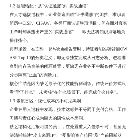
1.2 技能错配：从“认证通胀”到“实战通缩”
在人才选拔过程中，企业普遍面临“证书通胀”的困扰。求职者
简历中CISP、
CISAW
、各类厂商认证琳琅满目，但在面对真实
工单时却暴露出严重的“实战通缩”——即无法将知识点落地为
操作指令。
典型场景：在面对一起Webshell告警时，持证者能准确背诵OW
ASP Top 10的分类定义，却无法独立完成从日志分析、进程排
查到内存马查杀的闭环处置，更缺乏在业务不中断条件下进行
分步隔离“止血”的判断力。
核心症结是因为缺乏原子化的技能拆解训练。传统评价方式只
看“学了什么”，未考核“在什么场景下、能完成什么任务”。
1.3 素质盲区：隐性成本的不可见黑洞
企业在用人过程中发现，技术达标并不等同于交付合格。工作
习惯与责任心成为巨大的隐性成本黑洞。
缺乏结构化汇报习惯的员工，在处置重大入侵事件时，甚至无
法清晰描述“攻击来源IP”、“受影响资产范围”及“当前阻断状