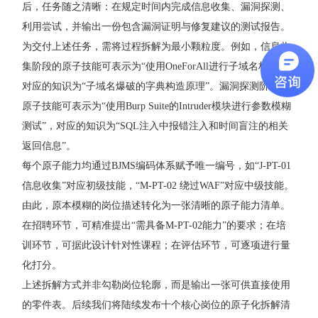
后，任务随之清晰：在规定时间内完成信息收集、漏洞探测、
利用尝试，并输出一份包含漏洞证明与修复建议的测试报告。
为交付上述任务，需将过程拆解为最小颗粒度。例如，信息收
集阶段的原子技能可表示为“使用
OneForAll
进行子域名枚举”，
对应的知识为“子域名爆破的字典构造原理”。漏洞探测阶段的
原子技能可表示为“使用
Burp Suite
的Intruder模块进行参数模糊
测试”，对应的知识为“SQL注入中报错注入和时间盲注的相关
返回信息”。
每个原子能力均通过BJMS编码体系赋予唯一编号，如“J-PT-01
信息收集”对应初级技能，“M-PT-02 绕过WAF”对应中级技能。
由此，原本模糊的岗位描述转化为一张清晰的原子能力清单。
在招聘环节，可精准提出“需具备M-PT-02能力”的要求；在培
训环节，可据此设计针对性课程；在评估环节，可逐项进行量
化打分。
上述拆解方式并非勾勒岗位轮廓，而是输出一张可供直接使用
的零件表。后续我们将陆续发布十个核心岗位的原子化拆解清