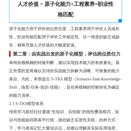
人才价值 =
原子化能力
×工程素养×职业性
格匹配
原子化能力用于评价岗位胜任度，工程素养用于评价人员成长
性，职业性格匹配用于评价工作稳定性。任一维度的缺乏或缺
失，都将导致人才价值的大幅度贬值。
▍
第二章：由实战出发的原子化模型，评估岗位胜任力
单纯依赖模糊的经验判断，难以实现技术能力的有效量化。真
正所需的是将难以言传的实战能力拆解为清晰、可衡量的能力
条目。为此，本章提出 S-TKS 模型（Scenario-Task-Knowledge-
Skill，场景-任务-知识-技能），旨在将模糊的经验转化为确定
的能力清单。
2.1 S-TKS模型体系
传统学习路径往往遵循“先知识、后技能”的线性叠加模式，知
识与技能如同两条平行线，彼此缺乏实质性关联。此种方式
下，学习者虽记忆大量知识点，却难以理解其实际应用场景。