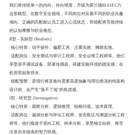
我们将传统单一的内向、外向维度，升级为霍兰德RIASEC六
边形模型。在数字安全领域，不同岗位对应着不同的职业兴趣
倾向。正确的匹配能让员工进入心流状态，而错配将导致持续
的认知摩擦与职业倦怠。
R型 - 实际型 (Realistic)
·核心特质：动手操作、偏爱工具、注重实效、脚踏实地。
·适配岗位：安全测试与审计工程师、安全运维工程师等。他们
享受亲手调试设备、部署传感器、搭建实验环境的踏实感，在
机房里如鱼得水。
·错配预警：若强行将其推向需要高度抽象与理论推演的纯架构
设计岗，会产生“落不了地”的焦虑感。
I型 - 研究型 (Investigative)
·核心特质：观察分析、逻辑推理、刨根问底、追求真理。
·适配岗位：漏洞分析与评估工程师、攻击取证与溯源分析工程
师等。他们痴迷于逆向工程、样本分析，享受独立钻研、推导
出攻击全链条的智力快感。