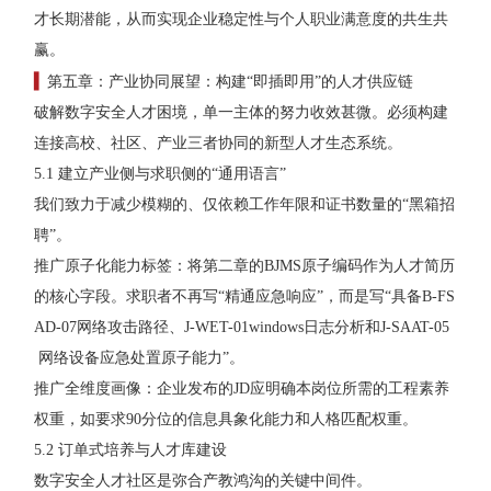
才长期潜能，从而实现企业稳定性与个人职业满意度的共生共
赢。
▍
第五章：产业协同展望：构建“即插即用”的人才供应链
破解数字安全人才困境，单一主体的努力收效甚微。必须构建
连接高校、社区、产业三者协同的新型人才生态系统。
5.1 建立产业侧与求职侧的“通用语言”
我们致力于减少模糊的、仅依赖工作年限和证书数量的“黑箱招
聘”。
推广原子化能力标签：将第二章的BJMS原子编码作为人才简历
的核心字段。求职者不再写“精通应急响应”，而是写“具备B-FS
AD-07网络攻击路径、J-WET-01windows日志分析和J-SAAT-05
网络设备应急处置原子能力”。
推广全维度画像：企业发布的JD应明确本岗位所需的工程素养
权重，如要求90分位的信息具象化能力和人格匹配权重。
5.2 订单式培养与人才库建设
数字安全人才社区是弥合产教鸿沟的关键中间件。