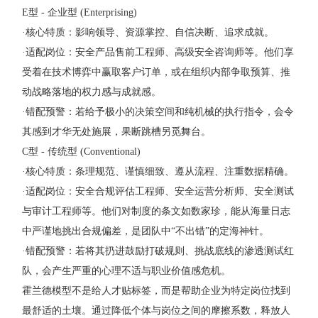
E型 - 企业型 (Enterprising)
·核心特质：影响领导、资源掌控、自信决断、追求成就。
·适配岗位：安全产品售前工程师、高级安全咨询师等。他们享
受着在技术博弈中赢取客户订单，或在组织内部争取预算、推
动战略落地的权力感与成就感。
·错配预警：若给予极小的决策空间和纯机械的执行指令，会令
其感到才华无处施展，果断跳槽另觅舞台。
C型 - 传统型 (Conventional)
·核心特质：条理规范、谨慎细致、遵从流程、注重数据精确。
·适配岗位：安全合规评估工程师、安全运营分析师、安全测试
与审计工程师等。他们对制度的条文如数家珍，能从海量日志
中严谨地挑出合规偏差，是团队中“不出错”的定海神针。
·错配预警：若将其扔进鼓励打破规则、挑战底线的渗透测试红
队，会产生严重的心理不适与职业价值感危机。
霍兰德模型不是给人才贴标签，而是帮助企业为特定岗位找到
最舒适的土壤。通过降低个体与岗位之间的摩擦系数，释放人