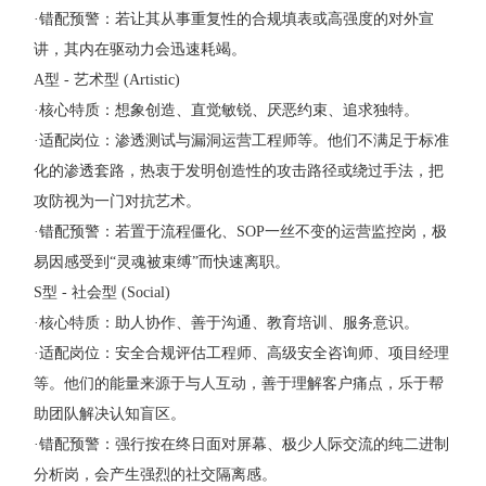
·错配预警：若让其从事重复性的合规填表或高强度的对外宣
讲，其内在驱动力会迅速耗竭。
A型 - 艺术型 (Artistic)
·核心特质：想象创造、直觉敏锐、厌恶约束、追求独特。
·适配岗位：渗透测试与漏洞运营工程师等。他们不满足于标准
化的渗透套路，热衷于发明创造性的攻击路径或绕过手法，把
攻防视为一门对抗艺术。
·错配预警：若置于流程僵化、SOP一丝不变的运营监控岗，极
易因感受到“灵魂被束缚”而快速离职。
S型 - 社会型 (Social)
·核心特质：助人协作、善于沟通、教育培训、服务意识。
·适配岗位：安全合规评估工程师、高级安全咨询师、项目经理
等。他们的能量来源于与人互动，善于理解客户痛点，乐于帮
助团队解决认知盲区。
·错配预警：强行按在终日面对屏幕、极少人际交流的纯二进制
分析岗，会产生强烈的社交隔离感。