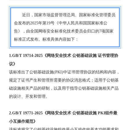
近日，
国家市场监督管理总局、国家标准化管理委员
会发布的
2025
年第
19
号《
中华人民共和国国家标准公
告
》
，
由
全国
网络
安全标准化技术委员会归口的7
项国家
标准正式发布
。
标准
具体
内容
如下：
1.GB/T 19714-2025《
网络安全技术 公钥基础设施 证书管理协
议
》
该标准
出了公钥基础设施
(PKI)
中证书管理协议的结构和内容
，
规定了证书产生和管理所需要的协
议消息格式
；
适用于公钥基
础设施相关产品的研制
，
以及用于指导公钥基础设施相关产品
的
设计
、
开发和管理
。
2.GB/T 19771-2025
《
网络安全技术 公钥基础设施 PKI组件最
小互操作规范
》
该标准规定了公钥基础设施组件最小互操作的基本功能要求和